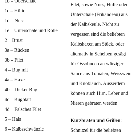
1b – Oberschale
Filet, sowie Nuss, Hüfte oder
1c – Hüfte
Unterschale (Frikandeau) aus
1d – Nuss
der Kalbskeule. Nicht zu
1e – Unterschale und Rolle
vergessen sind die beliebten
2 – Brust
Kalbshaxen am Stück, oder
3a – Rücken
alternativ in Scheiben gesägt
3b – Filet
für Ossobucco an würziger
4 – Bug mit
Sauce aus Tomaten, Weisswein
4a – Haxe
und Knoblauch. Ausserdem
4b – Dicker Bug
können auch Hirn, Leber und
4c – Bugblatt
Nieren gebraten werden.
4d – Falsches Filet
5 – Hals
Kurzbraten und Grillen
:
6 – Kalbsschwänzle
Schnitzel für die beliebten