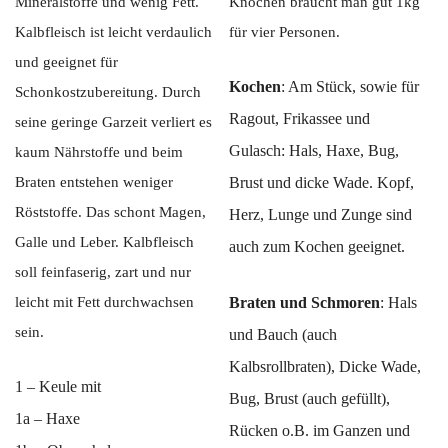
Mineralstoffe und wenig Fett.
Knochen braucht man gut 1kg
Kalbfleisch ist leicht verdaulich
für vier Personen.
und geeignet für
Kochen
: Am Stück, sowie für
Schonkostzubereitung. Durch
Ragout, Frikassee und
seine geringe Garzeit verliert es
Gulasch: Hals, Haxe, Bug,
kaum Nährstoffe und beim
Braten entstehen weniger
Brust und dicke Wade. Kopf,
Röststoffe. Das schont Magen,
Herz, Lunge und Zunge sind
Galle und Leber. Kalbfleisch
auch zum Kochen geeignet.
soll feinfaserig, zart und nur
leicht mit Fett durchwachsen
Braten und Schmoren
: Hals
sein.
und Bauch (auch
Kalbsrollbraten), Dicke Wade,
1 – Keule mit
Bug, Brust (auch gefüllt),
1a – Haxe
Rücken o.B. im Ganzen und