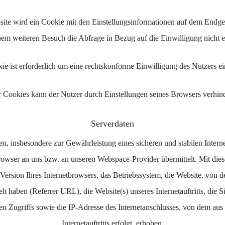
ite wird ein Cookie mit den Einstellungsinformationen auf dem Endger
nem weiteren Besuch die Abfrage in Bezug auf die Einwilligung nicht 
e ist erforderlich um eine rechtskonforme Einwilligung des Nutzers e
er Cookies kann der Nutzer durch Einstellungen seines Browsers verhi
Serverdaten
, insbesondere zur Gewährleistung eines sicheren und stabilen Interne
rowser an uns bzw. an unseren Webspace-Provider übermittelt. Mit dies
ersion Ihres Internetbrowsers, das Betriebssystem, die Website, von d
selt haben (Referrer URL), die Website(s) unseres Internetauftritts, die
gen Zugriffs sowie die IP-Adresse des Internetanschlusses, von dem aus
Internetauftritts erfolgt, erhoben.